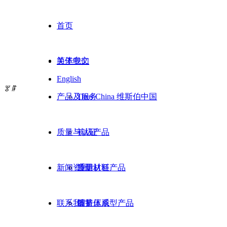
首页
简体中文
关于我们
产品及服务
English
ꂃ
ꁹ
产品及服务
Tirus China 维斯伯中国
质量与认证
初级产品
新闻资讯
通用材料产品
质量认证
联系我们
锻挤压成型产品
质量体系