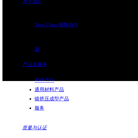
关于我们
Tirus China 维斯伯中
国
产品及服务
初级产品
通用材料产品
锻挤压成型产品
服务
质量与认证