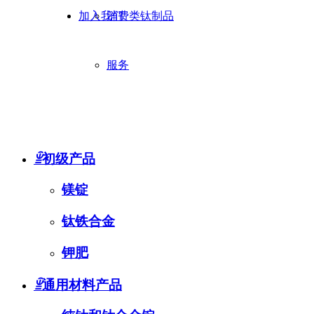
加入我们
消费类钛制品
服务
产品
ꁇ
初级产品
镁锭
钛铁合金
钾肥
ꁇ
通用材料产品